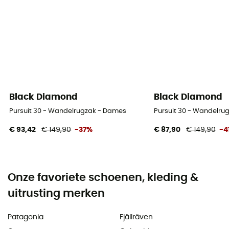
Black Diamond
Black Diamond
Pursuit 30 - Wandelrugzak - Dames
Pursuit 30 - Wandelru
€ 93,42
€ 149,90
-37%
€ 87,90
€ 149,90
-4
Onze favoriete schoenen, kleding &
uitrusting merken
Patagonia
Fjällräven