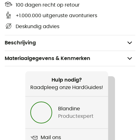
De superieure luchtvaartkwaliteit legering van
100 dagen recht op retour
serie 7 (7075-T6) is sterk en ultralicht
+1.000.000 uitgeruste avonturiers
Het stijve TriPoint-ontwerp maximaliseert de grip in
Deskundig advies
verschillende bodemomstandigheden
Verpakking van 6
Beschrijving
Materiaalgegevens & Kenmerken
Aanbevolen voor
Kamperen / Bivak
Hulp nodig?
Raadpleeg onze HardGuides!
Voor
Heren / Dames
Blandine
Productexpert
Product
Ground Control Light Tent Pegs 6 Pack
Mail ons