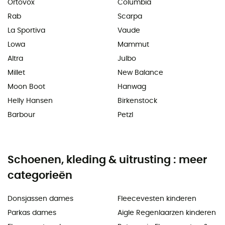
Ortovox
Columbia
Rab
Scarpa
La Sportiva
Vaude
Lowa
Mammut
Altra
Julbo
Millet
New Balance
Moon Boot
Hanwag
Helly Hansen
Birkenstock
Barbour
Petzl
Schoenen, kleding & uitrusting : meer
categorieën
Donsjassen dames
Fleecevesten kinderen
Parkas dames
Aigle Regenlaarzen kinderen