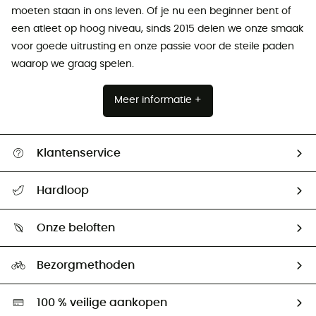
moeten staan ​​in ons leven. Of je nu een beginner bent of
een atleet op hoog niveau, sinds 2015 delen we onze smaak
voor goede uitrusting en onze passie voor de steile paden
waarop we graag spelen.
Meer informatie +
Klantenservice
Helpcentrum & contact
Hardloop
Mijn zending volgen
Wie zijn we ?
Retourzendingen & Terugbetalingen
Onze beloften
HardGuides
Maattabelen
Ecologische voetafdruk
Ambassadeurs
Bezorgmethoden
Tweedehands
Hardgreen
100 % veilige aankopen