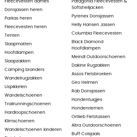
Fleecevesten dames
Patagonia Fleecevesten &
Softshelljacken
Donsjassen heren
Pyrenex Donsjassen
Parkas heren
Helly Hansen Jassen
Fleecevesten heren
Columbia Fleecevesten
Tenten
Black Diamond
Slaapmatten
Hoofdlampen
Hoofdlampen
Meindl Outdoorschoenen
Slaapzakken
Dakine Rugzakken
Camping branders
Assos Fietsbroeken
Wandelrugzakken
Giro Helmen
IJspikkelen
Rab Donsjassen
Wandelschoenen
Hondentuigjes
Trailrunningschoenen
Hondenriemen
Hardloopschoenen
Ortlieb Fietstassen
Klimschoenen
Altra Outdoorschoenen
Wandelschoenen kinderen
Buff Colsjaals