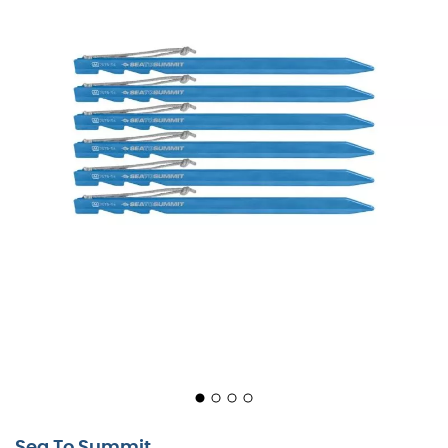
In het tumult van een bergwind of op een rotsachtige
ondergrond kunnen traditionele tentharingen je soms in
de steek laten. Maar met de
Ground Control Light Tent
Pegs
wordt elke ondergrond je bondgenoot. Deze kleine
wonderen van
Sea To Summit
zijn ontworpen voor de
Alto en Telos, maar elke tent zou blij zijn met zo'n
gezelschap.
Sea To Summit