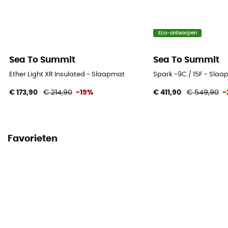
Eco-ontworpen
Sea To Summit
Sea To Summit
Ether Light XR Insulated - Slaapmat
Spark -9C / 15F - Slaa
€ 173,90
€ 214,90
-19%
€ 411,90
€ 549,90
-
Favorieten