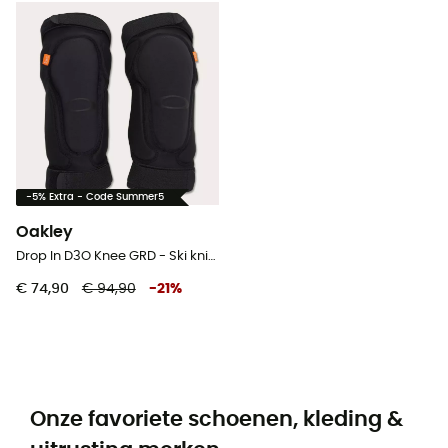
-5% Extra - Code Summer5
Oakley
Drop In D3O Knee GRD - Ski kniebeschermer
€ 74,90
€ 94,90
-
21
%
Onze favoriete schoenen, kleding &