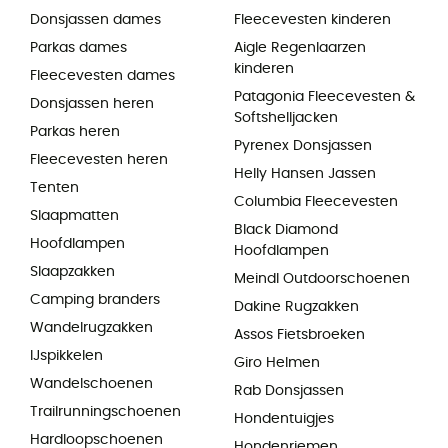
Donsjassen dames
Fleecevesten kinderen
Parkas dames
Aigle Regenlaarzen
kinderen
Fleecevesten dames
Patagonia Fleecevesten &
Donsjassen heren
Softshelljacken
Parkas heren
Pyrenex Donsjassen
Fleecevesten heren
Helly Hansen Jassen
Tenten
Columbia Fleecevesten
Slaapmatten
Black Diamond
Hoofdlampen
Hoofdlampen
Slaapzakken
Meindl Outdoorschoenen
Camping branders
Dakine Rugzakken
Wandelrugzakken
Assos Fietsbroeken
IJspikkelen
Giro Helmen
Wandelschoenen
Rab Donsjassen
Trailrunningschoenen
Hondentuigjes
Hardloopschoenen
Hondenriemen