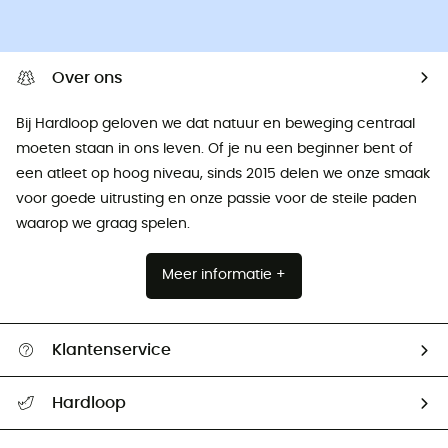
Over ons
Bij Hardloop geloven we dat natuur en beweging centraal
moeten staan ​​in ons leven. Of je nu een beginner bent of
een atleet op hoog niveau, sinds 2015 delen we onze smaak
voor goede uitrusting en onze passie voor de steile paden
waarop we graag spelen.
Meer informatie +
Klantenservice
Helpcentrum & contact
Hardloop
Mijn zending volgen
Wie zijn we ?
Retourzendingen & Terugbetalingen