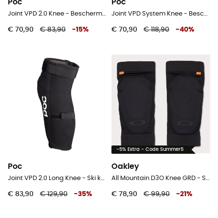
Poc
Poc
Joint VPD 2.0 Knee - Beschermer
Joint VPD System Knee - Beschermer
€ 70,90
€ 83,90
-
15
%
€ 70,90
€ 118,90
-
40
%
-5% Extra - Code Summer5
Poc
Oakley
Joint VPD 2.0 Long Knee - Ski kniebeschermer
All Mountain D3O Knee GRD - Ski kniebeschermer
€ 83,90
€ 129,90
-
35
%
€ 78,90
€ 99,90
-
21
%