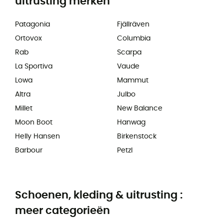
uitrusting merken
Patagonia
Fjällräven
Ortovox
Columbia
Rab
Scarpa
La Sportiva
Vaude
Lowa
Mammut
Altra
Julbo
Millet
New Balance
Moon Boot
Hanwag
Helly Hansen
Birkenstock
Barbour
Petzl
Schoenen, kleding & uitrusting :
meer categorieën