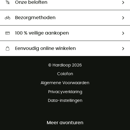
Onze beloften
HardGuides
Maattabelen
Ecologische voetafdruk
Ambassadeurs
Bezorgmethoden
Tweedehands
Hardgreen
100 % veilige aankopen
Eenvoudig online winkelen
Gratis levering vanaf € 100
© Hardloop 2026
Gratis retourneren binnen 100 dagen
Colofon
Gratis klantenservice
Algemene Voorwaarden
Privacyverklaring
Data-instellingen
Meer avonturen