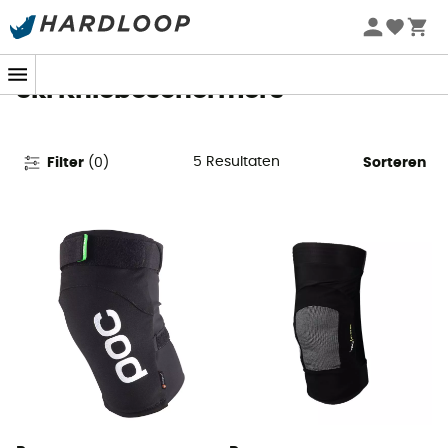
Zomeraanbiedingen 🔥 -5% EXTRA vanaf 2 producten* met
code Summer5
Ski Kniebeschermers
5
Resultaten
Filter
(
0
)
Sorteren