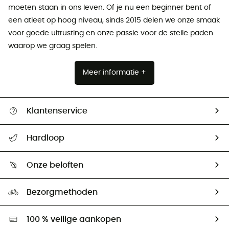
moeten staan ​​in ons leven. Of je nu een beginner bent of
een atleet op hoog niveau, sinds 2015 delen we onze smaak
voor goede uitrusting en onze passie voor de steile paden
waarop we graag spelen.
Meer informatie +
Klantenservice
Helpcentrum & contact
Hardloop
Mijn zending volgen
Wie zijn we ?
Retourzendingen & Terugbetalingen
Onze beloften
HardGuides
Maattabelen
Ecologische voetafdruk
Ambassadeurs
Bezorgmethoden
Tweedehands
Hardgreen
100 % veilige aankopen