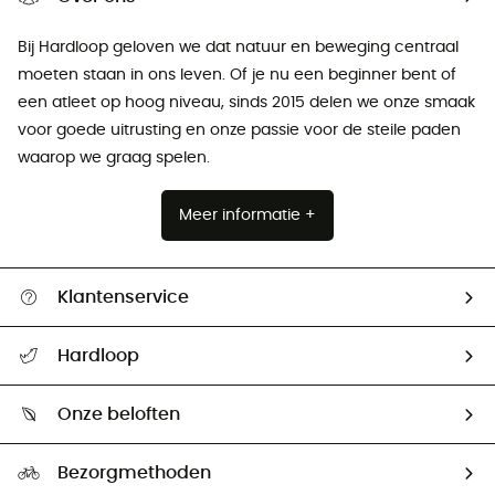
Bij Hardloop geloven we dat natuur en beweging centraal
moeten staan ​​in ons leven. Of je nu een beginner bent of
een atleet op hoog niveau, sinds 2015 delen we onze smaak
voor goede uitrusting en onze passie voor de steile paden
waarop we graag spelen.
Meer informatie +
Klantenservice
Helpcentrum & contact
Hardloop
Mijn zending volgen
Wie zijn we ?
Retourzendingen & Terugbetalingen
Onze beloften
HardGuides
Maattabelen
Ecologische voetafdruk
Ambassadeurs
Bezorgmethoden
Tweedehands