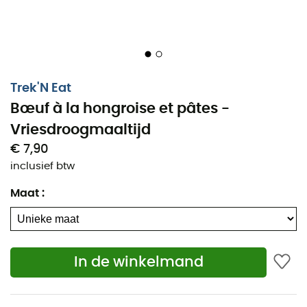
Trek'N Eat
Bœuf à la hongroise et pâtes -
Vriesdroogmaaltijd
€ 7,90
inclusief btw
Maat
:
In de winkelmand
De
Hongaarse Runderstoofpot met Pasta
is een
vriesdroogmaaltijd
van het merk
Trek'n Eat
. Waar het
jaren geleden in Hongaarse kantines werd geserveerd,