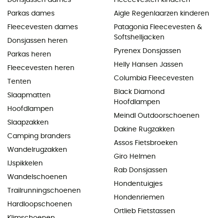
Parkas dames
Aigle Regenlaarzen kinderen
Fleecevesten dames
Patagonia Fleecevesten &
Softshelljacken
Donsjassen heren
Pyrenex Donsjassen
Parkas heren
Helly Hansen Jassen
Fleecevesten heren
Columbia Fleecevesten
Tenten
Black Diamond
Slaapmatten
Hoofdlampen
Hoofdlampen
Meindl Outdoorschoenen
Slaapzakken
Dakine Rugzakken
Camping branders
Assos Fietsbroeken
Wandelrugzakken
Giro Helmen
IJspikkelen
Rab Donsjassen
Wandelschoenen
Hondentuigjes
Trailrunningschoenen
Hondenriemen
Hardloopschoenen
Ortlieb Fietstassen
Klimschoenen