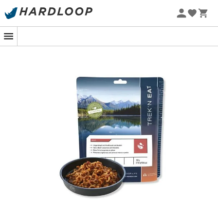
Zomeraanbiedingen 🔥 -5% EXTRA vanaf 2 producten* met
code Summer5