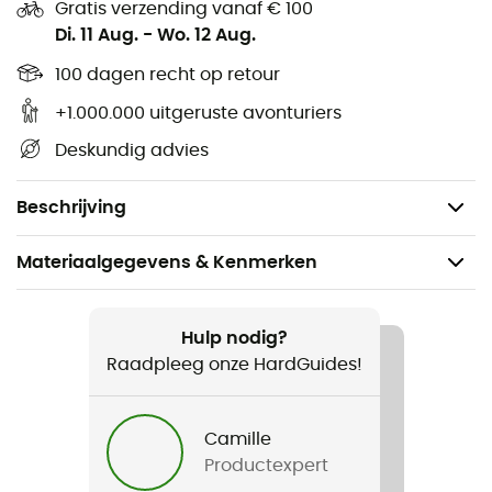
Gratis verzending vanaf € 100
eindigt het nu op uw bord. Snel en eenvoudig te
Di. 11 Aug.
-
Wo. 12 Aug.
bereiden, het zal u verzadigen en de vermoeide
wandelaar nieuwe energie geven na lange uren
100 dagen recht op retour
wandelen. Om het te bereiden, hoeft u alleen maar
+1.000.000 uitgeruste avonturiers
water in de zak te gieten en u kunt genieten!
Deskundig advies
Nettogewicht: 160 g
Na toevoeging van water: 680 g
Beschrijving
Materiaalgegevens & Kenmerken
Aanbevolen voor
Wandelen / Trekking
Hulp nodig?
Raadpleeg onze HardGuides!
Gewicht
160 g
Camille
Productexpert
Product