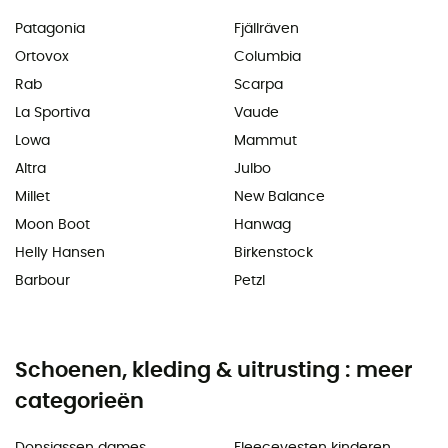
Patagonia
Fjällräven
Ortovox
Columbia
Rab
Scarpa
La Sportiva
Vaude
Lowa
Mammut
Altra
Julbo
Millet
New Balance
Moon Boot
Hanwag
Helly Hansen
Birkenstock
Barbour
Petzl
Schoenen, kleding & uitrusting : meer
categorieën
Donsjassen dames
Fleecevesten kinderen