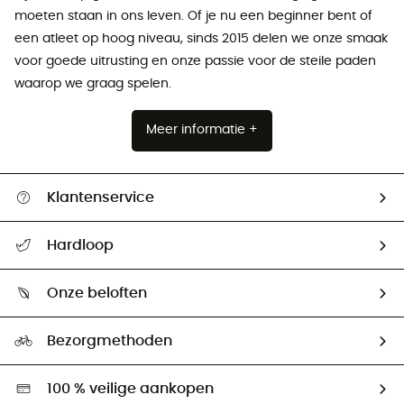
moeten staan ​​in ons leven. Of je nu een beginner bent of
een atleet op hoog niveau, sinds 2015 delen we onze smaak
voor goede uitrusting en onze passie voor de steile paden
waarop we graag spelen.
Meer informatie +
Klantenservice
Helpcentrum & contact
Hardloop
Mijn zending volgen
Wie zijn we ?
Retourzendingen & Terugbetalingen
Onze beloften
HardGuides
Maattabelen
Ecologische voetafdruk
Ambassadeurs
Bezorgmethoden
Tweedehands
Hardgreen
100 % veilige aankopen