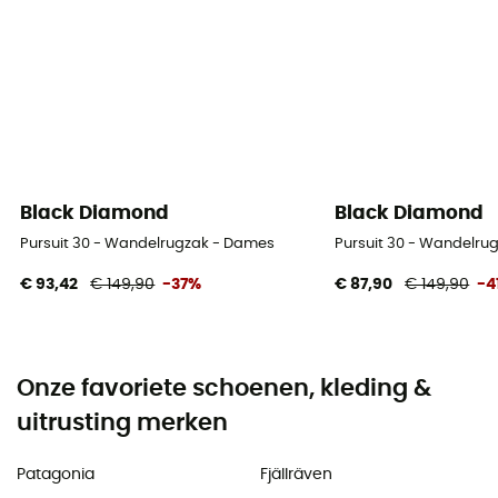
Black Diamond
Black Diamond
Pursuit 30 - Wandelrugzak - Dames
Pursuit 30 - Wandelru
€ 93,42
€ 149,90
-37%
€ 87,90
€ 149,90
-4
Onze favoriete schoenen, kleding &
uitrusting merken
Patagonia
Fjällräven