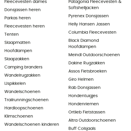
Fleecevesten dames
Patagonia Fleecevesten &
Softshelljacken
Donsjassen heren
Pyrenex Donsjassen
Parkas heren
Helly Hansen Jassen
Fleecevesten heren
Columbia Fleecevesten
Tenten
Black Diamond
Slaapmatten
Hoofdlampen
Hoofdlampen
Meindl Outdoorschoenen
Slaapzakken
Dakine Rugzakken
Camping branders
Assos Fietsbroeken
Wandelrugzakken
Giro Helmen
IJspikkelen
Rab Donsjassen
Wandelschoenen
Hondentuigjes
Trailrunningschoenen
Hondenriemen
Hardloopschoenen
Ortlieb Fietstassen
Klimschoenen
Altra Outdoorschoenen
Wandelschoenen kinderen
Buff Colsjaals