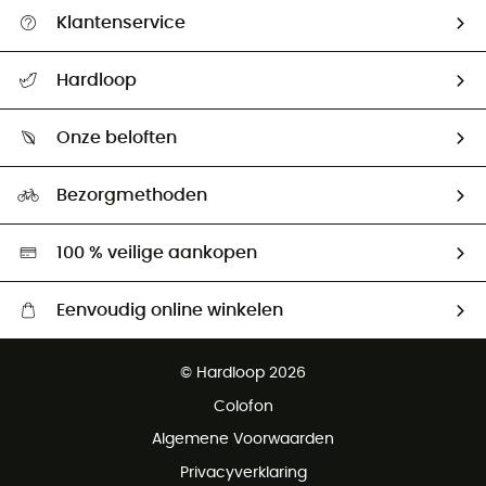
Klantenservice
Helpcentrum & contact
Hardloop
Mijn zending volgen
Wie zijn we ?
Retourzendingen & Terugbetalingen
Onze beloften
HardGuides
Maattabelen
Ecologische voetafdruk
Ambassadeurs
Bezorgmethoden
Tweedehands
Hardgreen
100 % veilige aankopen
Eenvoudig online winkelen
Gratis levering vanaf € 100
© Hardloop 2026
Gratis retourneren binnen 100 dagen
Colofon
Gratis klantenservice
Algemene Voorwaarden
Privacyverklaring