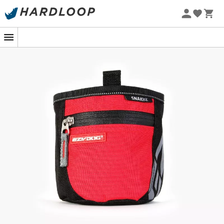
Zomeraanbiedingen 🔥 -5% EXTRA vanaf 2 producten* met
code Summer5
-5% Extra - Code Summer5
Educatieve sessie in het park, trailrunnen met je trouwe
viervoeter of gewoon een wandeling in het bos: het