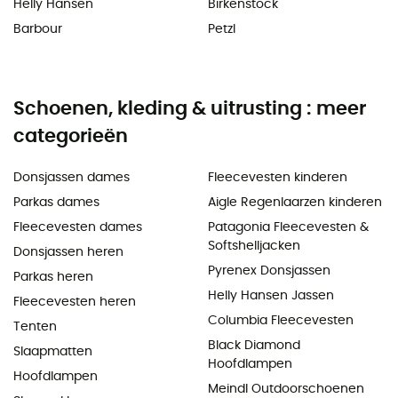
Helly Hansen
Birkenstock
Barbour
Petzl
Schoenen, kleding & uitrusting : meer
categorieën
Donsjassen dames
Fleecevesten kinderen
Parkas dames
Aigle Regenlaarzen kinderen
Fleecevesten dames
Patagonia Fleecevesten &
Softshelljacken
Donsjassen heren
Pyrenex Donsjassen
Parkas heren
Helly Hansen Jassen
Fleecevesten heren
Columbia Fleecevesten
Tenten
Black Diamond
Slaapmatten
Hoofdlampen
Hoofdlampen
Meindl Outdoorschoenen