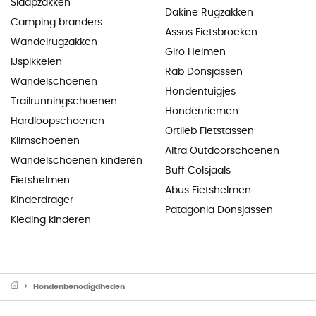
Slaapzakken
Dakine Rugzakken
Camping branders
Assos Fietsbroeken
Wandelrugzakken
Giro Helmen
IJspikkelen
Rab Donsjassen
Wandelschoenen
Hondentuigjes
Trailrunningschoenen
Hondenriemen
Hardloopschoenen
Ortlieb Fietstassen
Klimschoenen
Altra Outdoorschoenen
Wandelschoenen kinderen
Buff Colsjaals
Fietshelmen
Abus Fietshelmen
Kinderdrager
Patagonia Donsjassen
Kleding kinderen
Hondenbenodigdheden