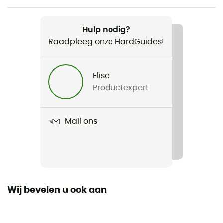
Aanbevolen voor
Canirando
Hulp nodig?
Raadpleeg onze HardGuides!
Voor
Heren / Dames
Elise
Productexpert
Product
SnakPak Treat Bag
Mail ons
Wij bevelen u ook aan