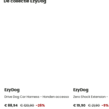
De collectie EzyDog
EzyDog
EzyDog
Drive Dog Car Harness - Honden accessoires
Zero Shock Extension 
€ 88,94
€ 120,90
-26%
€ 19,90
€ 21,90
-9%