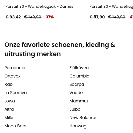
Pursuit 30 - Wandelrugzak - Dames
Pursuit 30 - Wandelru
€ 93,42
€ 149,90
-37%
€ 87,90
€ 149,90
-4
Onze favoriete schoenen, kleding &
uitrusting merken
Patagonia
Fjällräven
Ortovox
Columbia
Rab
Scarpa
La Sportiva
Vaude
Lowa
Mammut
Altra
Julbo
Millet
New Balance
Moon Boot
Hanwag