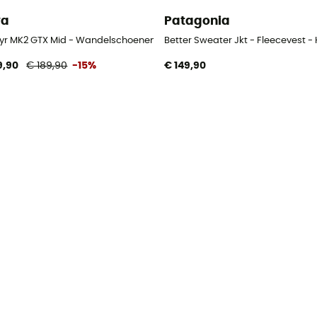
wa
Patagonia
yr MK2 GTX Mid - Wandelschoenen
Better Sweater Jkt - Fleecevest -
9,90
€ 189,90
-15%
€ 149,90