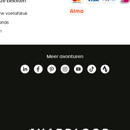
ze beloften
he voetafdruk
ands
n
Meer avonturen