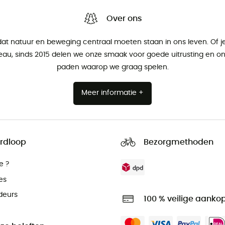
Over ons
at natuur en beweging centraal moeten staan ​​in ons leven. Of 
eau, sinds 2015 delen we onze smaak voor goede uitrusting en onz
paden waarop we graag spelen.
Meer informatie +
rdloop
Bezorgmethoden
e ?
es
deurs
100 % veilige aanko