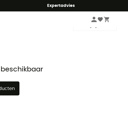
mmer5
Expertadvies
Sorteren
 beschikbaar
oducten