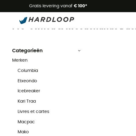
Zome
Gratis levering vanaf
€ 100*
Daehlie
Pre-owned
Merken
Pre-owned & tweedehands Daeh
Categorieën
Merken
Columbia
Etxeondo
Icebreaker
Kari Traa
Livres et cartes
Macpac
Mako