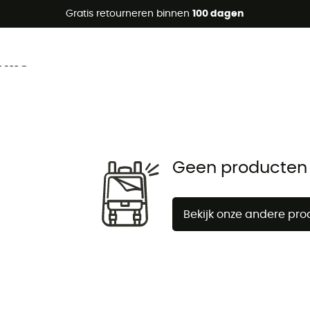
raanbiedingen 🔥 -5% EXTRA vanaf 2 producten* met code Su
Gratis retourneren binnen
100 dagen
lie
Geen producten
Bekijk onze andere pr