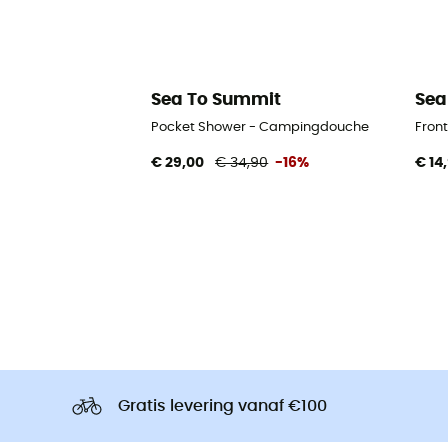
Sea To Summit
Sea
Pocket Shower - Campingdouche
Fron
€ 29,00
€ 34,90
-16%
€ 14
Gratis levering vanaf €100