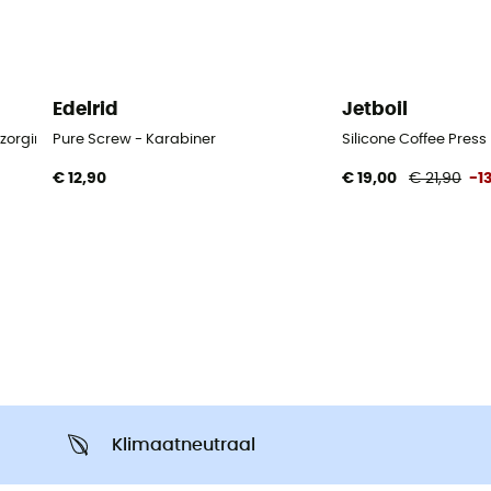
Edelrid
Jetboil
zorging
Pure Screw - Karabiner
Silicone Coffee Press
€ 12,90
€ 19,00
€ 21,90
-1
Klimaatneutraal