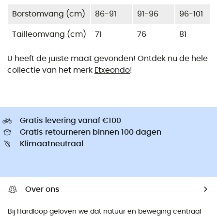
Borstomvang (cm)
86-91
91-96
96-101
Tailleomvang (cm)
71
76
81
U heeft de juiste maat gevonden! Ontdek nu de hele
collectie van het merk
Etxeondo
!
Gratis levering vanaf €100
Gratis retourneren binnen 100 dagen
Klimaatneutraal
Over ons
Bij Hardloop geloven we dat natuur en beweging centraal