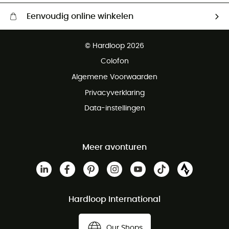
Eenvoudig online winkelen
Gratis levering vanaf € 100
© Hardloop 2026
Gratis retourneren binnen 100 dagen
Colofon
Gratis klantenservice
Algemene Voorwaarden
Privacyverklaring
Data-instellingen
Meer avonturen
Hardloop International
Our Shops