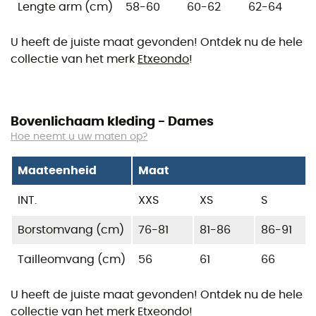
Lengte arm (cm)
58-60
60-62
62-64
U heeft de juiste maat gevonden! Ontdek nu de hele
collectie van het merk
Etxeondo
!
Bovenlichaam kleding - Dames
Hoe neemt u uw maten op?
Maateenheid
Maat
INT.
XXS
XS
S
Borstomvang (cm)
76-81
81-86
86-91
Tailleomvang (cm)
56
61
66
U heeft de juiste maat gevonden! Ontdek nu de hele
collectie van het merk
Etxeondo
!