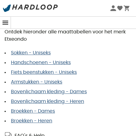
Etxeondo Maattabel
Wilt u een artikel bestellen en uw maat zoeken?
Ontdek hieronder alle maattabellen voor het merk
Etxeondo
Sokken - Uniseks
Handschoenen - Uniseks
Fiets beenstukken - Uniseks
Armstukken - Uniseks
Bovenlichaam kleding - Dames
Bovenlichaam kleding - Heren
Broekken - Dames
Broekken - Heren
FAQ's & Help